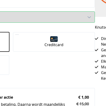
Knuts
Di
Ne
Creditcard
Ge
an
El
Ma
Ge
Ke
r actie
€ 1,00
€ 15,00
te betaling. Daarna wordt maandelijks